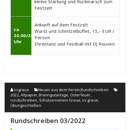
kleine Stärkung und Rückmarsch zum
Festzelt
Ankunft auf dem Festzelt
ca.
Wurst und Schnitzelbüffet, 15,- EUR /
20.00/20.30
Person
Uhr
Ehrentanz und Festball mit DJ Rouven
svgraue
Neues aus dem Verein
,
Rundschreiben
2022
,
Altpapier
,
Brenngutanlage
,
Osterfeuer
,
rundschreiben
,
Schützenverein Graue
,
sv graue
,
Übungsschießen
Rundschreiben 03/2022