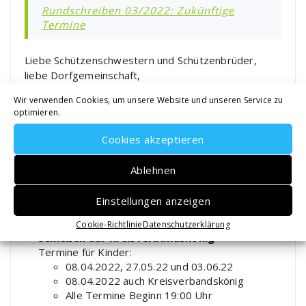
Rundschreiben 03/2022: Zukünftige
Termine
Liebe Schützenschwestern und Schützenbrüder,
liebe Dorfgemeinschaft,
Corona ist leider nicht vorbei und wir sollten alle
Wir verwenden Cookies, um unsere Website und unseren Service zu
vorsichtig mit den kommenden Freiheiten umgehen.
optimieren.
Wir freuen uns jedoch sehr auf den Frühling, den
Cookies akzeptieren
kommenden Sommer und die Veranstaltungen, die
wir als Schützenverein mit euch planen und
Ablehnen
durchführen dürfen. Alle Veranstaltungen werden
unter den dann gültigen Corona-Regeln
Einstellungen anzeigen
durchgeführt.
08.04.2022:
Übungsschießen für Kinder und
Cookie-Richtlinie
Datenschutzerklärung
Schießen auf Kreisverbandskönig
Termine für Kinder:
08.04.2022, 27.05.22 und 03.06.22
08.04.2022 auch Kreisverbandskönig
Alle Termine Beginn 19:00 Uhr