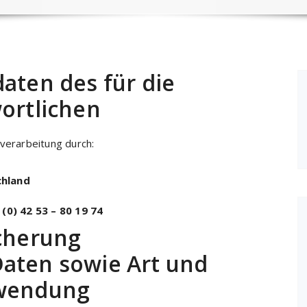
aten des für die
ortlichen
nverarbeitung durch:
chland
 (0) 42 53 – 80 19 74
cherung
aten sowie Art und
rwendung