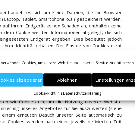
bei handelt es sich um kleine Dateien, die Ihr Browser
t (Laptop, Tablet, Smartphone o.ä.) gespeichert werden,
n auf Ihrem Endgerät keinen Schaden an, enthalten keine
In dem Cookie werden Informationen abgelegt, die sich
eingesetzten Endgerät ergeben. Dies bedeutet jedoch
n Ihrer Identität erhalten. Der Einsatz von Cookies dient
ots für Sie angenehmer zu gestalten. So setzen wir
en, dass Sie einzelne Seiten unserer Website bereits
 verwenden Cookies, um unsere Website und unseren Service zu optimieren.
erer Seite automatisch gelöscht.
erung der Benutzerfreundlichkeit temporäre Cookies ein,
ookies akzeptieren
Ablehnen
Einstellungen anz
m auf Ihrem Endgerät gespeichert werden. Besuchen Sie
spruch zu nehmen, wird automatisch erkannt, dass Sie
Cookie-Richtlinie
Datenschutzerklärung
 Einstellungen sie getätigt haben, um diese nicht noch
ten wir Cookies ein, um die Nutzung unserer Website
timierung unseres Angebotes für Sie auszuwerten (siehe
ei einem erneuten Besuch unserer Seite automatisch zu
se Cookies werden nach einer jeweils definierten Zeit