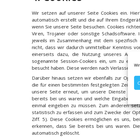
Wir setzen auf unserer Seite Cookies ein. Hier
automatisch erstellt und die auf Ihrem Endgerä
wenn Sie unsere Seite besuchen. Cookies richte
Viren, Trojaner oder sonstige Schadsoftware. 
jeweils im Zusammenhang mit dem spezifisch 
nicht, dass wir dadurch unmittelbar Kenntnis vo
einerseits dazu, die Nutzung unseres Angeb
sogenannte Session-Cookies ein, um zu erkenn
Wir
besucht haben. Diese werden nach Verlassen uns
Darüber hinaus setzen wir ebenfalls zur Optimi
C
die für einen bestimmten festgelegten Zeitrau
unsere Seite erneut, um unsere Dienste in An
bereits bei uns waren und welche Eingaben und
einmal eingeben zu müssen. Zum anderen setz
statistisch zu erfassen und zum Zwecke der Op
Ziff. 5). Diese Cookies ermöglichen es uns, b
erkennen, dass Sie bereits bei uns waren. Die
automatisch gelöscht.