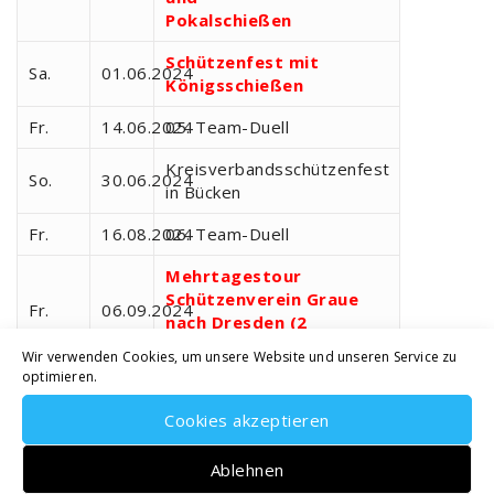
Pokalschießen
Schützenfest mit
Sa.
01.06.2024
Königsschießen
Fr.
14.06.2024
05. Team-Duell
Kreisverbandsschützenfest
So.
30.06.2024
in Bücken
Fr.
16.08.2024
06. Team-Duell
Mehrtagestour
Schützenverein Graue
Fr.
06.09.2024
nach Dresden (2
Übernachtungen)
Wir verwenden Cookies, um unsere Website und unseren Service zu
optimieren.
Sa.
12.10.2024
Erntefest in Graue
Cookies akzeptieren
Volkstrauertag, Antreten
So.
17.11.2024
am Denkmal um 11:15 Uhr
Ablehnen