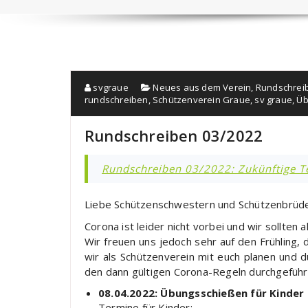
svgraue
Neues aus dem Verein
,
Rundschrei
rundschreiben
,
Schützenverein Graue
,
sv graue
,
Üb
Rundschreiben 03/2022
Rundschreiben 03/2022: Zukünftige T
Liebe Schützenschwestern und Schützenbrüder
Corona ist leider nicht vorbei und wir sollte
Wir freuen uns jedoch sehr auf den Frühling
wir als Schützenverein mit euch planen und d
den dann gültigen Corona-Regeln durchgeführ
08.04.2022:
Übungsschießen für Kinder
Termine für Kinder: