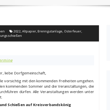
ben
2022
,
Altpapier
,
Brenngutanlage
,
Osterfeuer
,
ungsschießen
ermine
, liebe Dorfgemeinschaft,
n alle vorsichtig mit den kommenden Freiheiten umgehen.
, den kommenden Sommer und die Veranstaltungen, die
urchführen dürfen. Alle Veranstaltungen werden unter
t.
 und Schießen auf Kreisverbandskönig