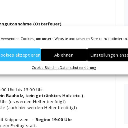
enngutannahme (Osterfeuer)
4.22. Bitte das Papier ab 8:00 Uhr gebündelt
n Dierks, Horst Walter, Ralf & Sören Westerwarp
 verwenden Cookies, um unsere Website und unseren Service zu optimieren.
 April bei Deppes, in der Mühlenstraße 8, statt. Wir
ookies akzeptieren
Ablehnen
Einstellungen anz
ie Kinder ab 19:30 Uhr. Ab ca. 20:00 Uhr wird dann das
Cookie-Richtlinie
Datenschutzerklärung
platz
:00 Uhr bis 13:00 Uhr.
ein Bauholz, kein getränktes Holz etc.).
Uhr (es werden Helfer benötigt)
hr (auch hier werden Helfer benötigt)
it Knippessen —
Beginn 19:00 Uhr
nem Freitag statt.