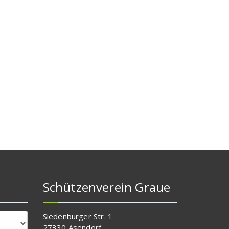
Schützenverein Graue
Siedenburger Str. 1
27330 Asendorf