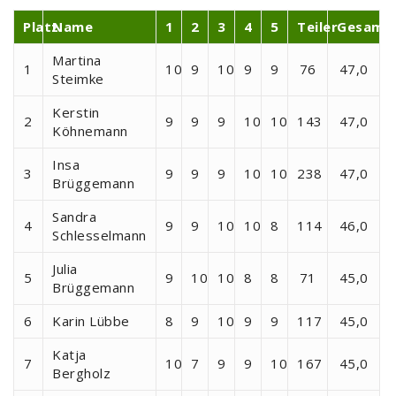
Platz
Name
1
2
3
4
5
Teiler
Gesamt
Martina
1
10
9
10
9
9
76
47,0
Steimke
Kerstin
2
9
9
9
10
10
143
47,0
Köhnemann
Insa
3
9
9
9
10
10
238
47,0
Brüggemann
Sandra
4
9
9
10
10
8
114
46,0
Schlesselmann
Julia
5
9
10
10
8
8
71
45,0
Brüggemann
6
Karin Lübbe
8
9
10
9
9
117
45,0
Katja
7
10
7
9
9
10
167
45,0
Bergholz