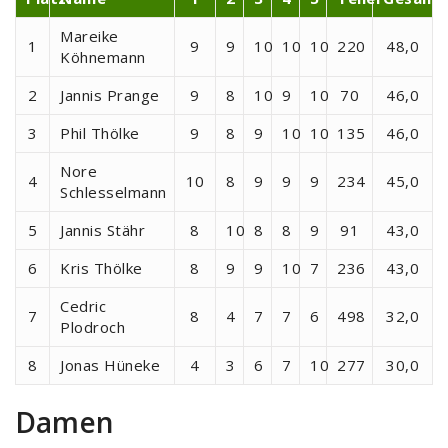
Mareike
1
9
9
10
10
10
220
48,0
Köhnemann
2
Jannis Prange
9
8
10
9
10
70
46,0
3
Phil Thölke
9
8
9
10
10
135
46,0
Nore
4
10
8
9
9
9
234
45,0
Schlesselmann
5
Jannis Stähr
8
10
8
8
9
91
43,0
6
Kris Thölke
8
9
9
10
7
236
43,0
Cedric
7
8
4
7
7
6
498
32,0
Plodroch
8
Jonas Hüneke
4
3
6
7
10
277
30,0
Damen