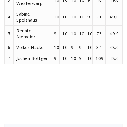
3
10
10
10
10
9
46
49,0
Westerwarp
Sabine
4
10
10
10
10
9
71
49,0
Spelzhaus
Renate
5
9
10
10
10
10
73
49,0
Niemeier
6
Volker Hacke
10
10
9
9
10
34
48,0
7
Jochen Böttger
9
10
10
9
10
109
48,0