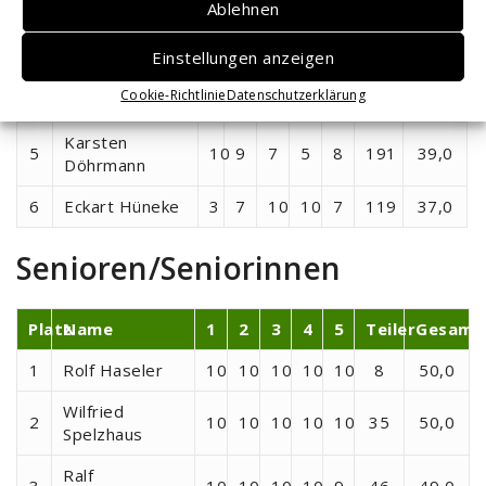
Ablehnen
Stephan
3
10
9
9
9
9
224
46,0
Einstellungen anzeigen
Prange
Cookie-Richtlinie
Datenschutzerklärung
4
Eyck Steimke
9
8
10
9
9
71
45,0
Karsten
5
10
9
7
5
8
191
39,0
Döhrmann
6
Eckart Hüneke
3
7
10
10
7
119
37,0
Senioren/Seniorinnen
Platz
Name
1
2
3
4
5
Teiler
Gesamt
1
Rolf Haseler
10
10
10
10
10
8
50,0
Wilfried
2
10
10
10
10
10
35
50,0
Spelzhaus
Ralf