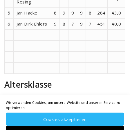
Resing
5
Jan Hacke
8
9
9
9
8
284
43,0
6
Jan Dirk Ehlers
9
8
7
9
7
451
40,0
Altersklasse
Platz
Name
1
2
3
4
5
Teiler
Gesamt
Wir verwenden Cookies, um unsere Website und unseren Service zu
optimieren.
1
Sven Lübbe
10
10
10
10
10
144
50,0
Cookies akzeptieren
Ralf
2
10
10
9
9
10
67
48,0
Schlesselmann