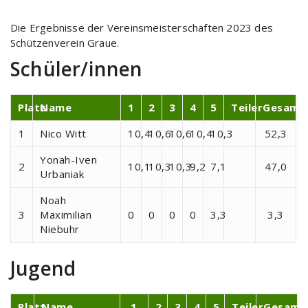
Die Ergebnisse der Vereinsmeisterschaften 2023 des
Schützenverein Graue.
Schüler/innen
Platz
Name
1
2
3
4
5
Teiler
Gesamt
1
Nico Witt
10,4
10,6
10,6
10,4
10,3
52,3
Yonah-Iven
2
10,1
10,3
10,3
9,2
7,1
47,0
Urbaniak
Noah
3
Maximilian
0
0
0
0
3,3
3,3
Niebuhr
Jugend
Platz
Name
1
2
3
4
5
Teiler
Gesamt