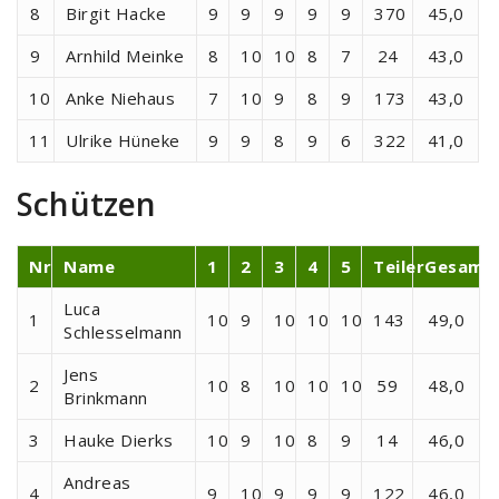
8
Birgit Hacke
9
9
9
9
9
370
45,0
9
Arnhild Meinke
8
10
10
8
7
24
43,0
10
Anke Niehaus
7
10
9
8
9
173
43,0
11
Ulrike Hüneke
9
9
8
9
6
322
41,0
Schützen
Nr
Name
1
2
3
4
5
Teiler
Gesamt
Luca
1
10
9
10
10
10
143
49,0
Schlesselmann
Jens
2
10
8
10
10
10
59
48,0
Brinkmann
3
Hauke Dierks
10
9
10
8
9
14
46,0
Andreas
4
9
10
9
9
9
122
46,0