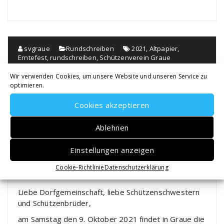
svgraue
Rundschreiben
2021
,
Altpapier
,
Erntefest
,
rundschreiben
,
Schützenverein Graue
Wir verwenden Cookies, um unsere Website und unseren Service zu
Rundschreiben 10/2021
optimieren.
Cookies akzeptieren
Rundschreiben 10/2021:
Altpapiersammlung am 09. Oktober 2021
Ablehnen
Altpapier und Erntefest
Einstellungen anzeigen
am 09. Oktober 2021
Cookie-Richtlinie
Datenschutzerklärung
Liebe Dorfgemeinschaft, liebe Schützenschwestern
und Schützenbrüder,
am Samstag den 9. Oktober 2021 findet in Graue die