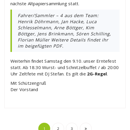
nächste Altpapiersammlung statt.
Fahrer/Sammler – 4 aus dem Team:
Henrik Döhrmann, Jan Hacke, Luca
Schlesselmann, Arne Böttger, Kim
Böttger, Jens Brinkmann, Sören Schilling,
Florian Müller Weitere Details findet ihr
im beigefügten PDF.
Weiterhin findet Samstag den 9.10. unser Erntefest
statt. Ab 18:30 Wurst- und Schnitzelbuffet / ab 20:00
Uhr Zeltfete mit DJ Stefan. Es gilt die
2G-Regel
.
Mit Schützengruß
Der Vorstand
Seitennummerieru
1
2
3