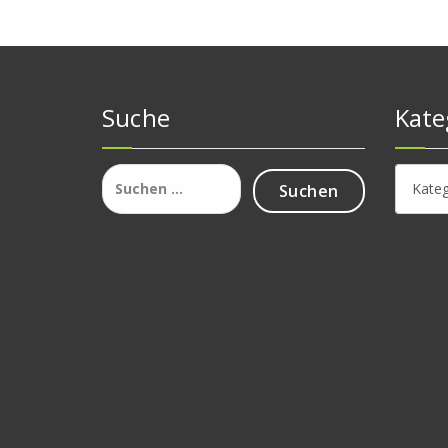
Suche
Kate
Suchen
Katego
nach: