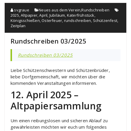
svgraue
Neues aus dem Verein
,
Rundschreiben
2025
,
Altpapier
,
April
,
Jubiläum
,
Katerfrühstück
,
Königsschießen
,
Osterfeuer
,
rundschreiben
,
Schützenfest
,
Zeitplan
Rundschreiben 03/2025
Rundschreiben 03/2025
Liebe Schützenschwestern und Schützenbrüder,
liebe Dorfgemeinschaft, wir möchten über die
kommenden Veranstaltungen informieren.
12. April 2025 –
Altpapiersammlung
Um einen reibungslosen und sicheren Ablauf zu
gewährleisten möchten wir euch um folgendes