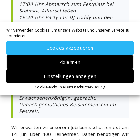
17:00 Uhr Abmarsch zum Festplatz bei
Steimke, Adlerschießen
19:30 Uhr Party mit DJ Toddy und den
Bubingas
Wir verwenden Cookies, um unsere Website und unseren Service zu
optimieren.
15. Juni SV-Graue
Cookies akzeptieren
Schützenfest 2. Part
Ablehnen
(Scheiben wegbringen)
Einstellungen anzeigen
11:00 Uhr Katerfrühstück, danach werden
Cookie-Richtlinie
Datenschutzerklärung
die Scheiben zum/zur Kinderkönig(in) und
Erwachsenenkönig(in) gebracht.
Danach gemütliches Beisammensein im
Festzelt.
Wir erwarten zu unserem Jubiläumsschützenfest am
14. Juni über 400 Teilnehmer. Daher benötigen wir