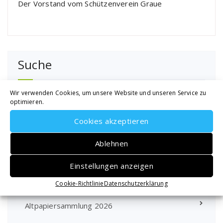
Der Vorstand vom Schützenverein Graue
Suche
Suchen
Wir verwenden Cookies, um unsere Website und unseren Service zu
optimieren.
nach:
Cookies akzeptieren
Ablehnen
Schnellzugriff
Einstellungen anzeigen
Cookie-Richtlinie
Datenschutzerklärung
Termine 2026
Altpapiersammlung 2026