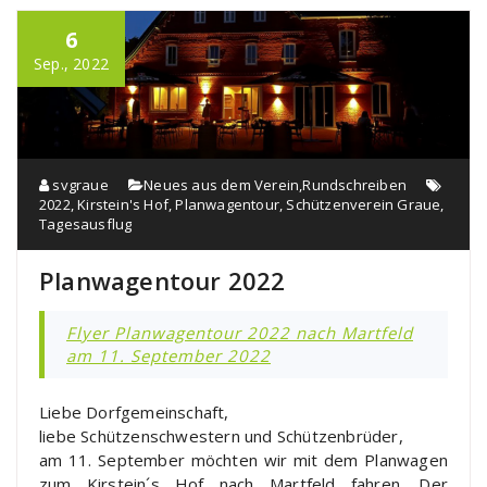
6
Sep., 2022
svgraue
Neues aus dem Verein
,
Rundschreiben
2022
,
Kirstein's Hof
,
Planwagentour
,
Schützenverein Graue
,
Tagesausflug
Planwagentour 2022
Flyer Planwagentour 2022 nach Martfeld
am 11. September 2022
Liebe Dorfgemeinschaft,
liebe Schützenschwestern und Schützenbrüder,
am 11. September möchten wir mit dem Planwagen
zum Kirstein´s Hof nach Martfeld fahren. Der