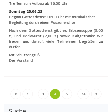
Treffen zum Aufbau ab 16:00 Uhr
Sonntag 25.06.23
Beginn Gottesdienst 10:00 Uhr mit musikalischer
Begleitung durch einen Posaunenchor
Nach dem Gottesdienst gibt es Erbsensuppe (3,00
€) und Bockwurst (2,00 €) sowie Kaltgetränke Wir
freuen uns darauf, viele Teilnehmer begrüßen zu
dürfen.
Mit Schützengruß
Der Vorstand
Seitennummerierung
…
…
1
3
4
5
14
der
Suche