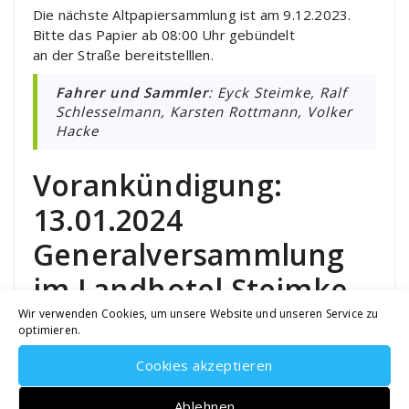
Die nächste Altpapiersammlung ist am 9.12.2023.
Bitte das Papier ab 08:00 Uhr gebündelt
an der Straße bereitstelllen.
Fahrer und Sammler
: Eyck Steimke, Ralf
Schlesselmann, Karsten Rottmann, Volker
Hacke
Vorankündigung:
13.01.2024
Generalversammlung
im Landhotel Steimke.
Wir verwenden Cookies, um unsere Website und unseren Service zu
optimieren.
Wir freuen uns auf eine interessante
Generalversammlung. Details über die Versammlung
Cookies akzeptieren
und die Einladung versenden wir im Dezember.
Ablehnen