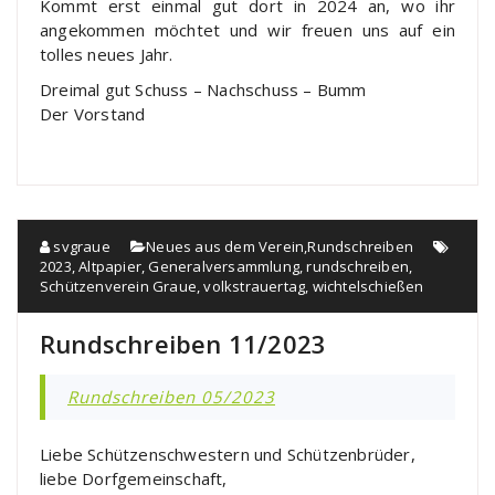
Kommt erst einmal gut dort in 2024 an, wo ihr
angekommen möchtet und wir freuen uns auf ein
tolles neues Jahr.
Dreimal gut Schuss – Nachschuss – Bumm
Der Vorstand
svgraue
Neues aus dem Verein
,
Rundschreiben
2023
,
Altpapier
,
Generalversammlung
,
rundschreiben
,
Schützenverein Graue
,
volkstrauertag
,
wichtelschießen
Rundschreiben 11/2023
Rundschreiben 05/2023
Liebe Schützenschwestern und Schützenbrüder,
liebe Dorfgemeinschaft,