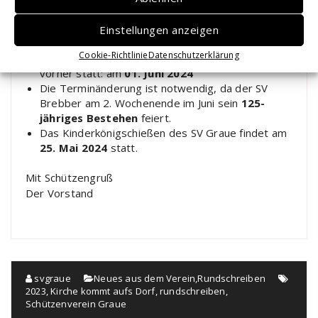
Achtung: Terminänderung
Grauer Schützenfest 2024
Einstellungen anzeigen
Cookie-Richtlinie
Datenschutzerklärung
Das Grauer Schützenfest findet 2024 eine Woche
vorher statt: am
01. Juni 2024
Die Terminänderung ist notwendig, da der SV
Brebber am 2. Wochenende im Juni sein
125-
jähriges Bestehen
feiert.
Das Kinderkönigschießen des SV Graue findet am
25. Mai 2024
statt.
Mit Schützengruß
Der Vorstand
svgraue
Neues aus dem Verein
,
Rundschreiben
2023
,
Kirche kommt aufs Dorf
,
rundschreiben
,
Schützenverein Graue