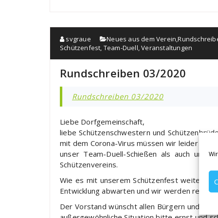
svgraue
Neues aus dem Verein
,
Rundschreib
Schützenfest
,
Team-Duell
,
Veranstaltungen
Rundschreiben 03/2020
Rundschreiben 03/2020
Liebe Dorfgemeinschaft,
liebe Schützenschwestern und Schützenbrüde
mit dem Corona-Virus müssen wir leider alle 
unser Team-Duell-Schießen als auch unser 
Wir
Schützenvereins.
Wie es mit unserem Schützenfest weiter geht
C
Entwicklung abwarten und wir werden rechtzei
Der Vorstand wünscht allen Bürgern und Mitg
außergewöhnliche Situation bitte ernst und sch