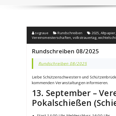
svgraue
Rundschreiben
2025
,
Altpapier
Vereinsmeisterschaften
,
volkstrauertag
,
wichtelsch
Rundschreiben 08/2025
Rundschreiben 08/2025
Liebe Schützenschwestern und Schützenbrüder
kommenden Veranstaltungen informieren.
13. September – Ver
Pokalschießen (Schi
Start 14:00 Uhr Meldeschluss 16:00 Uhr