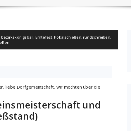
,
bezirkskönigsball
,
Erntefest
,
Pokalschießen
,
rundschreiben
,
ießen
, liebe Dorfgemeinschaft, wir möchten über die
einsmeisterschaft und
eßstand)