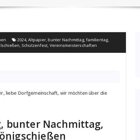
ben
2024
,
Altpapier
,
bunter Nachmittag
,
familientag
,
lschießen
,
Schützenfest
,
Vereinsmeisterschaften
, liebe Dorfgemeinschaft, wir möchten über die
g, bunter Nachmittag,
königschießen