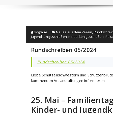
svgraue
Neues aus dem Verein
,
Rundschrei
Jugendkönigsschießen
,
Kinderkönigsschießen
,
Poka
Rundschreiben 05/2024
Rundschreiben 05/2024
Liebe Schützenschwestern und Schützenbrüder
kommenden Veranstaltungen informieren.
25. Mai – Familienta
Kinder- und Jugend