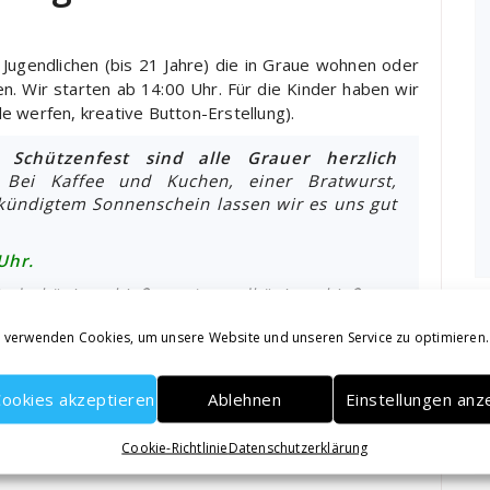
d Jugendlichen (bis 21 Jahre) die in Graue wohnen oder
n. Wir starten ab 14:00 Uhr. Für die Kinder haben wir
lle werfen, kreative Button-Erstellung).
chützenfest sind alle Grauer herzlich
Bei Kaffee und Kuchen, einer Bratwurst,
ündigtem Sonnenschein lassen wir es uns gut
Uhr.
Kinderkönigsschießen • Jugendkönigsschießen •
haften – Bitte alle Pokalsieger aus dem
 verwenden Cookies, um unsere Website und unseren Service zu optimieren.
mitbringen
ookies akzeptieren
Ablehnen
Einstellungen anz
elt schmücken
Cookie-Richtlinie
Datenschutzerklärung